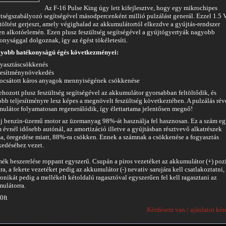
Az F-16 Pulse King úgy lett kifejlesztve, hogy egy mikrochipes
ltségszabályozó segítségével másodpercenként millió pulzálást generál. Ezzel 1.5 
 töltést gerjeszt, amely végighalad az akkumulátortól elkezdve a gyújtás-rendszer
n alkotóelemén. Ezen plusz feszültség segítségével a gyújtógyertyák nagyobb
onysággal dolgoznak, így az égést tökéletesíti.
yobb hatékonyságú égés következményei:
yasztáscsökkenés
jesítménynövekedés
ocsátott káros anyagok mennyiségének csökkenése
rehozott plusz feszültség segítségével az akkumulátor gyorsabban feltöltődik, és
bb teljesítményre lesz képes a megnövelt feszültség következtében. A pulzálás rév
ulátor folyamatosan regenerálódik, így élettartama jelentősen megnő!
j benzin-üzemű motor az üzemanyag 98%-át használja fel hasznosan. Ez a szám e
 évnél idősebb autónál, az amortizáció illetve a gyújtásban résztvevő alkatrészek
a, öregedése miatt, 88%-ra csökken. Ennek a számnak a csökkenése a fogyasztás
edéséhez vezet.
mék beszerelése roppant egyszerű. Csupán a piros vezetéket az akkumulátor (+) poz
ára, a fekete vezetéket pedig az akkumulátor (-) nevativ sarujára kell csatlakoztatni, 
ronikát pedig a mellékelt kétoldalú ragasztóval egyszerűen fel kell ragasztani az
ulátorra.
0ft
Kérdésem van / ajánlatot kér