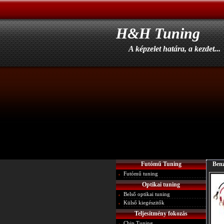
H&H Tuning
A képzelet határa, a kezdet...
Futómű Tuning
Benz
Futómű tuning
Optikai tuning
Belső optikai tuning
Külső kiegészitők
Teljesítmény fokozás
Chip Tuning