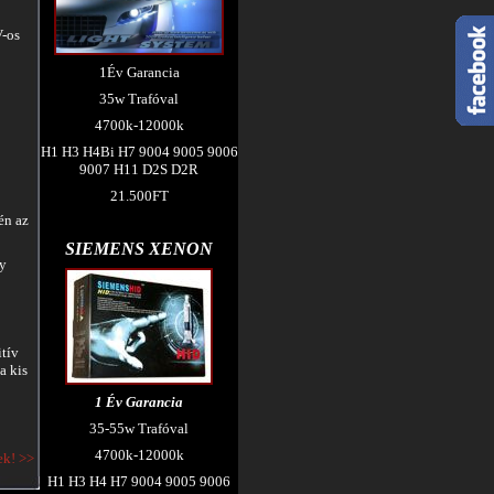
V-os
1Év Garancia
35w Trafóval
4700k-12000k
H1 H3 H4Bi H7 9004 9005 9006
9007 H11 D2S D2R
21.500FT
én az
SIEMENS XENON
gy
itív
a kis
1 Év Garancia
35-55w Trafóval
4700k-12000k
ek! >>
H1 H3 H4 H7 9004 9005 9006