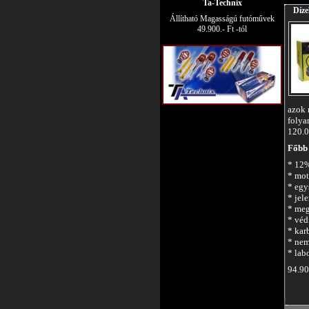
Ta-Technix
Díze
Állítható Magasságú futóművek
49.900.- Ft -tól
azok 
folya
120.0
Főbb 
* 12%
* mot
* egy
* jel
* meg
* véd
* kar
* nem
* lab
94.90