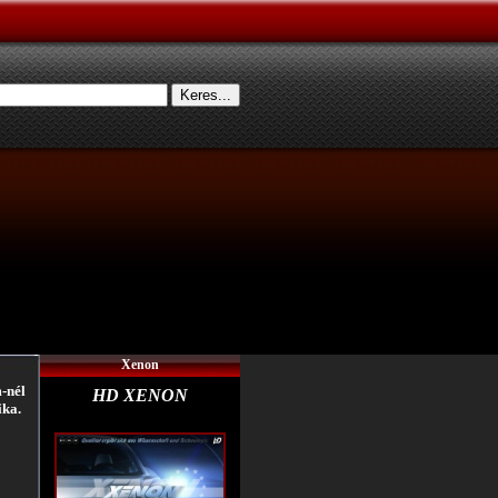
Xenon
-nél
HD XENON
ika.