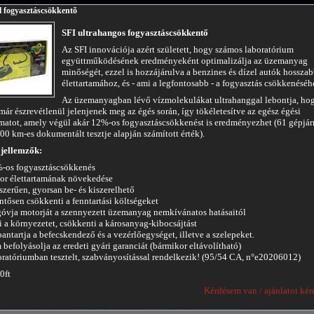
l fogyasztáscsökkentõ
SFI ultrahangos fogyasztáscsökkentő
Az SFI innovációja azért született, hogy számos laboratórium
együttműködésének eredményeként optimalizálja az üzemanyag
minőségét, ezzel is hozzájárulva a benzines és dízel autók hossza
élettartamához, és - ami a legfontosabb - a fogyasztás csökkenéséh
Az üzemanyagban lévő vízmolekulákat ultrahanggal lebontja, ho
már észrevétlenül jelenjenek meg az égés során, így tökéletesítve az egész égési
matot, amely végül akár 12%-os fogyasztáscsökkenést is eredményezhet (61 gépjá
00 km-es dokumentált tesztje alapján számított érték).
jellemzők:
-os fogyasztáscsökkenés
or élettartamának növekedése
szerűen, gyorsan be- és kiszerelhető
entősen csökkenti a fenntartási költségeket
óvja motorját a szennyezett üzemanyag nemkívánatos hatásaitól
i a környezetet, csökkenti a károsanyag-kibocsájtást
bantartja a befecskendező és a vezérlőegységet, illetve a szelepeket.
 befolyásolja az eredeti gyári garanciát (bármikor eltávolítható)
oratóriumban tesztelt, szabványosítással rendelkezik! (95/54 CA, n°e20206012)
0ft
Kérdésem van / ajánlatot kér