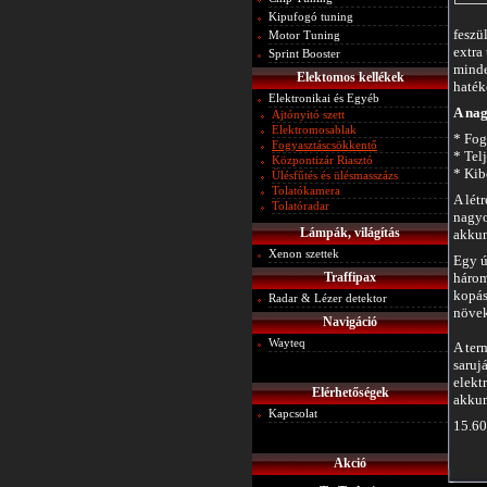
Kipufogó tuning
feszü
Motor Tuning
extra
Sprint Booster
minde
Elektomos kellékek
haték
Elektronikai és Egyéb
A nag
Ajtónyitó szett
Elektromosablak
* Fog
Fogyasztáscsökkentő
* Tel
Központizár Riasztó
* Kib
Ülésfűtés és ülésmasszázs
Tolatókamera
A lét
Tolatóradar
nagyo
Lámpák, világítás
akkum
Xenon szettek
Egy ú
Traffipax
három
kopás
Radar & Lézer detektor
növek
Navigáció
Wayteq
A ter
saruj
elekt
Elérhetőségek
akkum
Kapcsolat
15.60
Akció