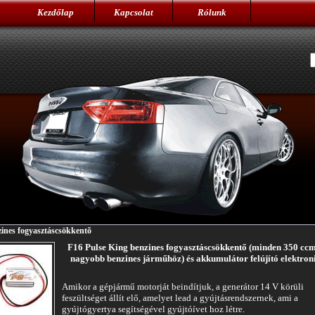
Kezdőlap
Kapcsolat
Rólunk
ines fogyasztáscsökkentõ
F16 Pulse King benzines fogyasztáscsökkentő (minden 350 ccm
nagyobb benzines járműhöz) és akkumulátor felújító elektron
Amikor a gépjármű motorját beindítjuk, a generátor 14 V körüli
feszültséget állít elő, amelyet lead a gyújtásrendszernek, ami a
gyújtógyertya segítségével gyújtóívet hoz létre.