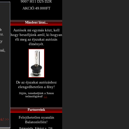
9007 H11 D2S D2R
AKCIÓ:49.000FT
Mindent látni...
bb
Autósok mi egymás közt, kell
ez.
hogy beszéljünk arról, ki hogyan
éli meg az éjszakai autózás
gy
élményét.
rmű,
De az éjszakai autózáshoz
elengedhetetlen a fény!
Jöjjön, ismerkedjünk a Xenon
technológiával!
>>
Partnereink
Felejthetetlen nyaralás
ek! >>
Balatonlellén!
Balatonlelle, Rákóczi u. 256.